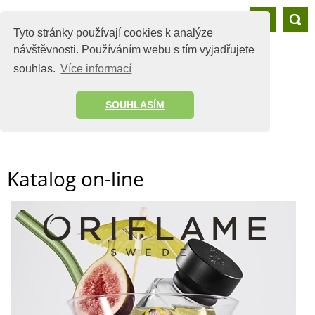
Oriflame - www.oristyl.cz
Tyto stránky používají cookies k analýze
návštěvnosti. Používáním webu s tím vyjadřujete
Oriflame
Ochrana osobních údajů
souhlas.
Více informací
Ochrana osobních údajů
SOUHLASÍM
Informace o ochraně osobních údajů -
GDPR
Katalog on-line